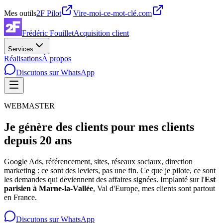
Mes outils
2F Pilot
Vire-moi-ce-mot-clé.com
Frédéric Fouillet
Acquisition client
Services
Réalisations
À propos
Discutons sur WhatsApp
WEBMASTER
Je génère des clients pour mes clients
depuis 20 ans
Google Ads, référencement, sites, réseaux sociaux, direction
marketing : ce sont des leviers, pas une fin. Ce que je pilote, ce sont
les demandes qui deviennent des affaires signées.
Implanté sur l'
Est
parisien à Marne-la-Vallée
, Val d'Europe, mes clients sont partout
en France.
Discutons sur WhatsApp